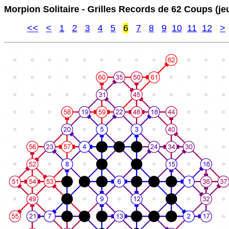
Morpion Solitaire - Grilles Records de 62 Coups (je
<<
<
1
2
3
4
5
6
7
8
9
10
11
12
>